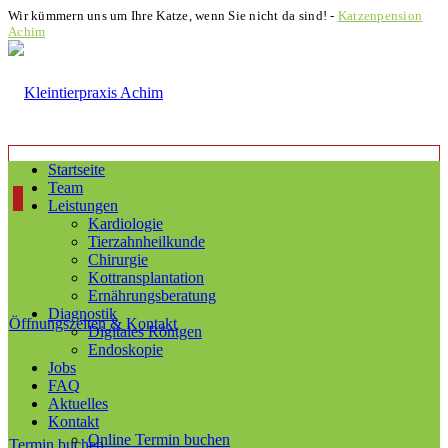
Wir kümmern uns um Ihre Katze, wenn Sie nicht da sind! -
Katzenpension
Achim
Startseite
Team
Leistungen
Kardiologie
Tierzahnheilkunde
Chirurgie
Kottransplantation
Ernährungsberatung
Diagnostik
Öffnungszeiten & Kontakt
Digitales Röntgen
Endoskopie
Jobs
FAQ
Aktuelles
Kontakt
Online Termin buchen
Termin buchen