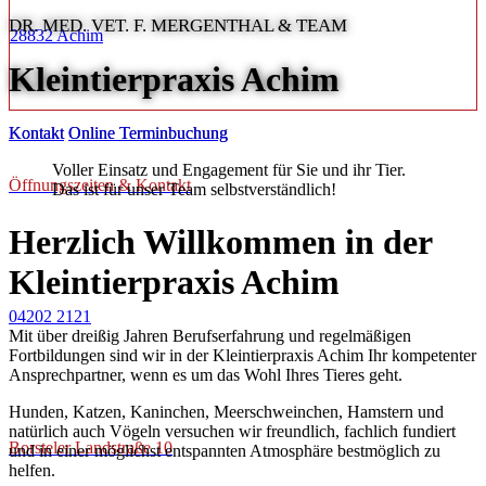
DR. MED. VET. F. MERGENTHAL & TEAM
28832 Achim
Kleintierpraxis Achim
Kontakt
Online Terminbuchung
Voller Einsatz und Engagement für Sie und ihr Tier.
Öffnungszeiten & Kontakt
Das ist für unser Team selbstverständlich!
Herzlich Willkommen in der
Kleintierpraxis Achim
04202 2121
Mit über dreißig Jahren Berufserfahrung und regelmäßigen
Fortbildungen sind wir in der Kleintierpraxis Achim Ihr kompetenter
Ansprechpartner, wenn es um das Wohl Ihres Tieres geht.
Hunden, Katzen, Kaninchen, Meerschweinchen, Hamstern und
natürlich auch Vögeln versuchen wir freundlich, fachlich fundiert
Borsteler Landstraße 10
und in einer möglichst entspannten Atmosphäre bestmöglich zu
helfen.