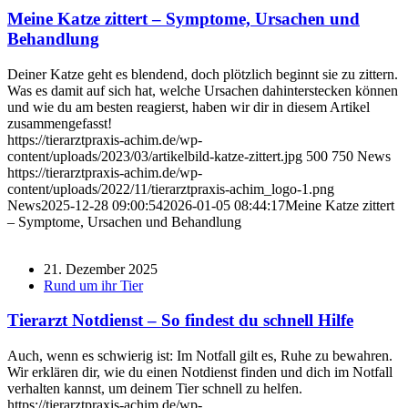
Meine Katze zittert – Symptome, Ursachen und
Behandlung
Deiner Katze geht es blendend, doch plötzlich beginnt sie zu zittern.
Was es damit auf sich hat, welche Ursachen dahinterstecken können
und wie du am besten reagierst, haben wir dir in diesem Artikel
zusammengefasst!
https://tierarztpraxis-achim.de/wp-
content/uploads/2023/03/artikelbild-katze-zittert.jpg
500
750
News
https://tierarztpraxis-achim.de/wp-
content/uploads/2022/11/tierarztpraxis-achim_logo-1.png
News
2025-12-28 09:00:54
2026-01-05 08:44:17
Meine Katze zittert
– Symptome, Ursachen und Behandlung
21. Dezember 2025
Rund um ihr Tier
Tierarzt Notdienst – So findest du schnell Hilfe
Auch, wenn es schwierig ist: Im Notfall gilt es, Ruhe zu bewahren.
Wir erklären dir, wie du einen Notdienst finden und dich im Notfall
verhalten kannst, um deinem Tier schnell zu helfen.
https://tierarztpraxis-achim.de/wp-